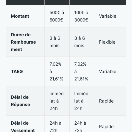
500€ à
100€ à
Montant
Variable
6000€
3000€
Durée de
3 à 6
3 à 6
Rembourse
Flexible
mois
mois
ment
7,02%
7,02%
TAEG
à
à
Variable
21,61%
21,61%
Imméd
Imméd
Délai de
iat à
iat à
Rapide
Réponse
24h
24h
Délai de
24h à
24h à
Rapide
Versement
72h
72h