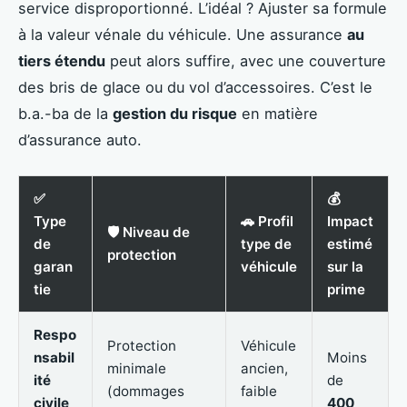
service disproportionné. L’idéal ? Ajuster sa formule
à la valeur vénale du véhicule. Une assurance
au
tiers étendu
peut alors suffire, avec une couverture
des bris de glace ou du vol d’accessoires. C’est le
b.a.-ba de la
gestion du risque
en matière
d’assurance auto.
✅
💰
Type
🚗 Profil
Impact
🛡️ Niveau de
de
type de
estimé
protection
garan
véhicule
sur la
tie
prime
Respo
Protection
Véhicule
nsabil
Moins
minimale
ancien,
ité
de
(dommages
faible
civile
400