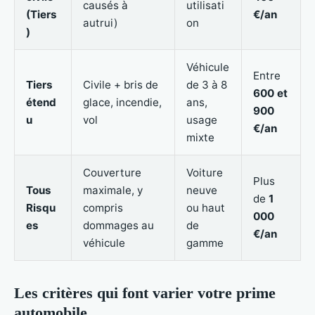
causés à
utilisati
(Tiers
€/an
autrui)
on
)
Véhicule
Entre
Tiers
Civile + bris de
de 3 à 8
600 et
étend
glace, incendie,
ans,
900
u
vol
usage
€/an
mixte
Couverture
Voiture
Plus
Tous
maximale, y
neuve
de
1
Risqu
compris
ou haut
000
es
dommages au
de
€/an
véhicule
gamme
Les critères qui font varier votre prime
automobile