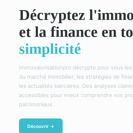
Décryptez l'immo
et la finance en t
simplicité
Immovalorisationpro décrypte pour vous le
du marché immobilier, les stratégies de fin
les actualités bancaires. Des analyses claire
accessibles pour mieux comprendre vos pro
patrimoniaux.
Découvrir →