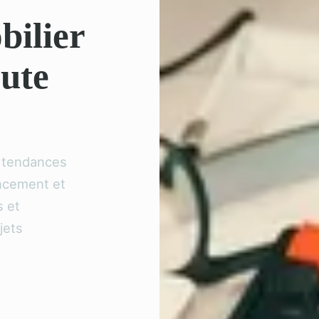
bilier
oute
s tendances
ancement et
s et
jets