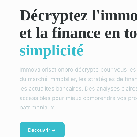
Décryptez l'immo
et la finance en t
simplicité
Immovalorisationpro décrypte pour vous le
du marché immobilier, les stratégies de fin
les actualités bancaires. Des analyses claire
accessibles pour mieux comprendre vos pro
patrimoniaux.
Découvrir →