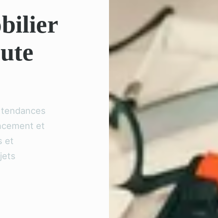
bilier
oute
s tendances
ancement et
s et
jets