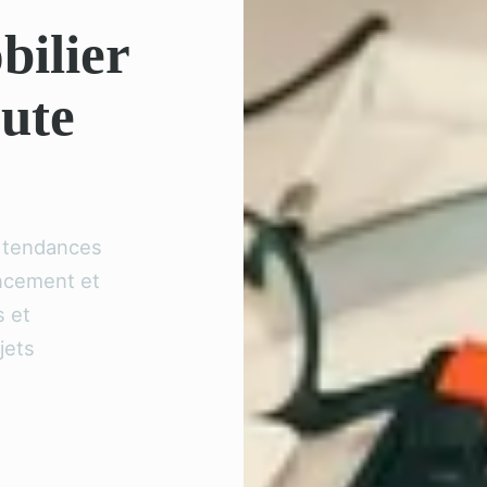
bilier
oute
s tendances
ancement et
s et
jets