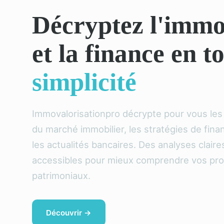
Décryptez l'immo
et la finance en t
simplicité
Immovalorisationpro décrypte pour vous le
du marché immobilier, les stratégies de fin
les actualités bancaires. Des analyses claire
accessibles pour mieux comprendre vos pro
patrimoniaux.
Découvrir →