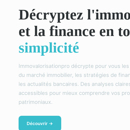
Décryptez l'immo
et la finance en t
simplicité
Immovalorisationpro décrypte pour vous le
du marché immobilier, les stratégies de fin
les actualités bancaires. Des analyses claire
accessibles pour mieux comprendre vos pro
patrimoniaux.
Découvrir →