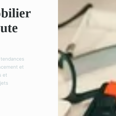
bilier
oute
s tendances
ancement et
s et
jets