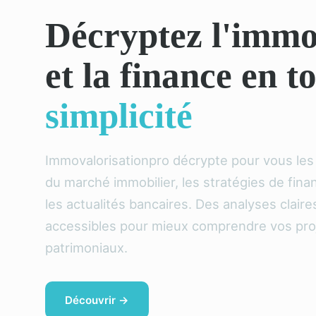
Décryptez l'immo
et la finance en t
simplicité
Immovalorisationpro décrypte pour vous le
du marché immobilier, les stratégies de fin
les actualités bancaires. Des analyses claire
accessibles pour mieux comprendre vos pro
patrimoniaux.
Découvrir →