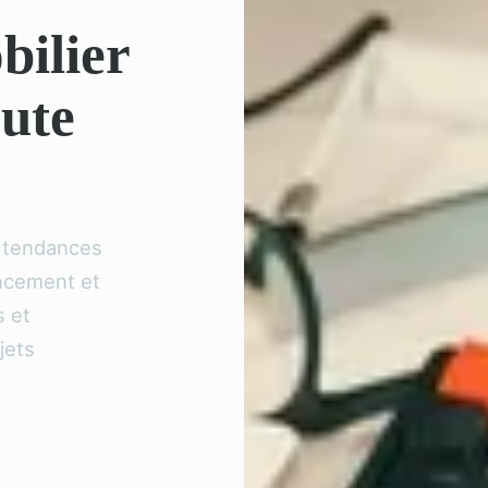
bilier
oute
s tendances
ancement et
s et
jets