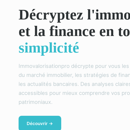
Décryptez l'immo
et la finance en t
simplicité
Immovalorisationpro décrypte pour vous le
du marché immobilier, les stratégies de fin
les actualités bancaires. Des analyses claire
accessibles pour mieux comprendre vos pro
patrimoniaux.
Découvrir →