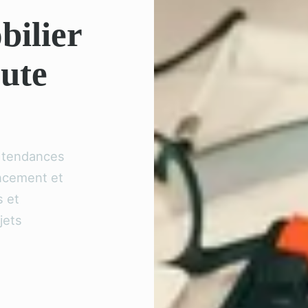
bilier
oute
s tendances
ancement et
s et
jets