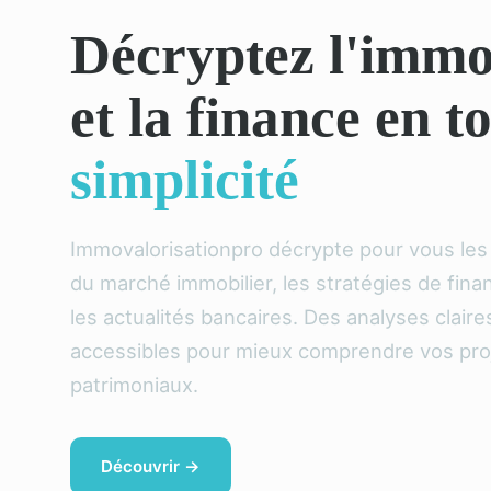
Décryptez l'immo
et la finance en t
simplicité
Immovalorisationpro décrypte pour vous le
du marché immobilier, les stratégies de fin
les actualités bancaires. Des analyses claire
accessibles pour mieux comprendre vos pro
patrimoniaux.
Découvrir →