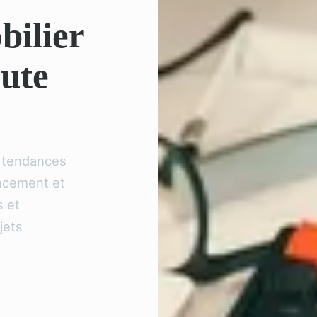
bilier
oute
s tendances
ancement et
s et
jets