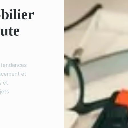
bilier
oute
s tendances
ancement et
s et
jets