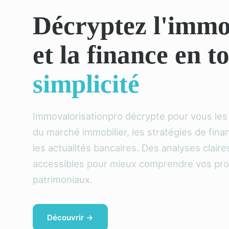
Décryptez l'immo
et la finance en t
simplicité
Immovalorisationpro décrypte pour vous le
du marché immobilier, les stratégies de fin
les actualités bancaires. Des analyses claire
accessibles pour mieux comprendre vos pro
patrimoniaux.
Découvrir →