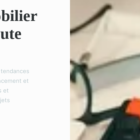
bilier
oute
s tendances
ancement et
s et
jets