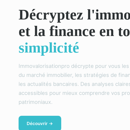
Décryptez l'immo
et la finance en t
simplicité
Immovalorisationpro décrypte pour vous le
du marché immobilier, les stratégies de fin
les actualités bancaires. Des analyses claire
accessibles pour mieux comprendre vos pro
patrimoniaux.
Découvrir →