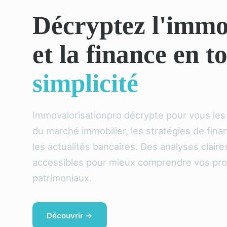
Décryptez l'immo
et la finance en t
simplicité
Immovalorisationpro décrypte pour vous le
du marché immobilier, les stratégies de fin
les actualités bancaires. Des analyses claire
accessibles pour mieux comprendre vos pro
patrimoniaux.
Découvrir →