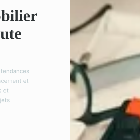
bilier
oute
s tendances
ancement et
s et
jets