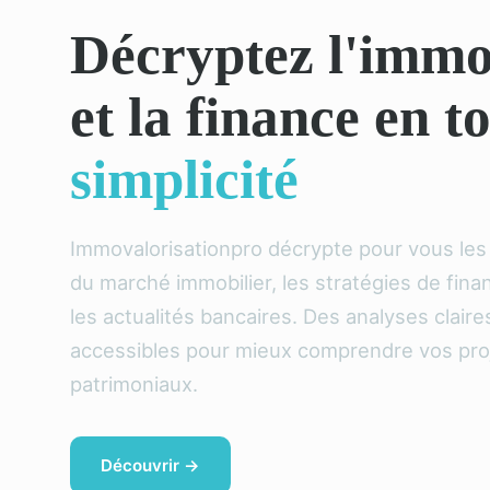
Décryptez l'immo
et la finance en t
simplicité
Immovalorisationpro décrypte pour vous le
du marché immobilier, les stratégies de fin
les actualités bancaires. Des analyses claire
accessibles pour mieux comprendre vos pro
patrimoniaux.
Découvrir →