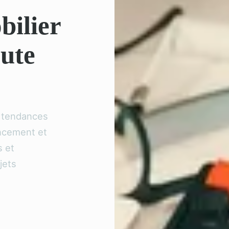
bilier
oute
s tendances
ancement et
s et
jets