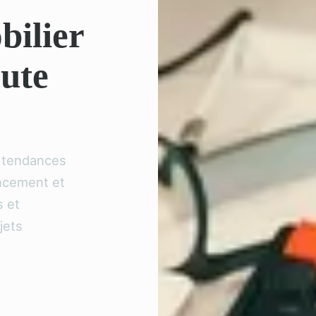
bilier
oute
s tendances
ancement et
s et
jets