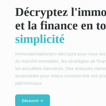
Décryptez l'immo
et la finance en t
simplicité
Immovalorisationpro décrypte pour vous le
du marché immobilier, les stratégies de fin
les actualités bancaires. Des analyses claire
accessibles pour mieux comprendre vos pro
patrimoniaux.
Découvrir →